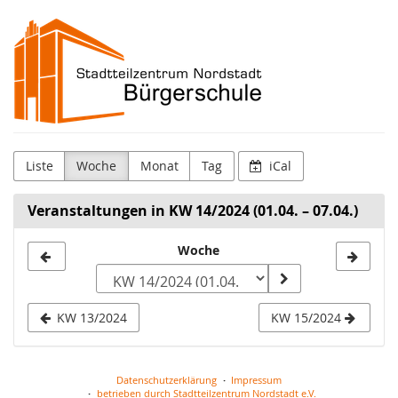
Zum
Stadtteilzentrum
Haupt-
Inhalt
Nordstadt
springen
|
Bürgerschule
Liste
Woche
Monat
Tag
iCal
Veranstaltungen in KW 14/2024 (01.04. – 07.04.)
Woche
Woche
zur
Anzeige
KW 13/2024
KW 15/2024
auswählen
Datenschutzerklärung
Impressum
betrieben durch Stadtteilzentrum Nordstadt e.V.