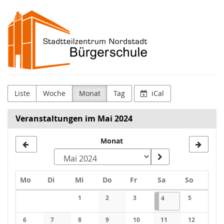
Zum
Stadtteilzentrum
Haupt-
Inhalt
Nordstadt
springen
|
Bürgerschule
Liste
Woche
Monat
Tag
iCal
Veranstaltungen im Mai 2024
Monat
Monat
zur
Anzeige
Montag
Dienstag
Mittwoch
Donnerstag
Freitag
Samstag
Sonntag
Mo
Di
Mi
Do
Fr
Sa
So
auswählen
Kalender
1
2
3
04.05.2024
(1 Veranstaltung)
5
4
6
7
8
9
10
11
12