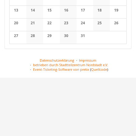
13
14
15
16
17
18
19
20
21
22
23
24
25
26
27
28
29
30
31
Datenschutzerklärung
Impressum
betrieben durch Stadtteilzentrum Nordstadt e.V.
Event-Ticketing-Software von pretix
(
Quellcode
)